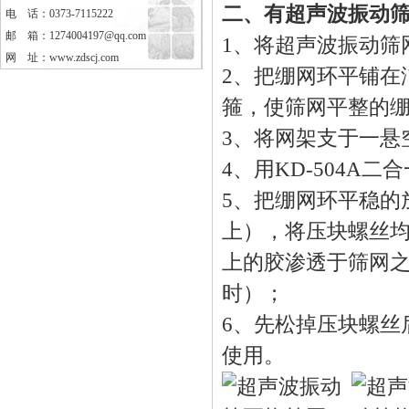
二、有超声波振动
电 话：0373-7115222
邮 箱：1274004197@qq.com
1、将超声波振动筛
网 址：
www.zdscj.com
2、把绷网环平铺在
箍，使筛网平整的
3、将网架支于一悬
4、用KD-504
5、把绷网环平稳的
上），将压块螺丝
上的胶渗透于筛网之
时）；
6、先松掉压块螺丝
使用。