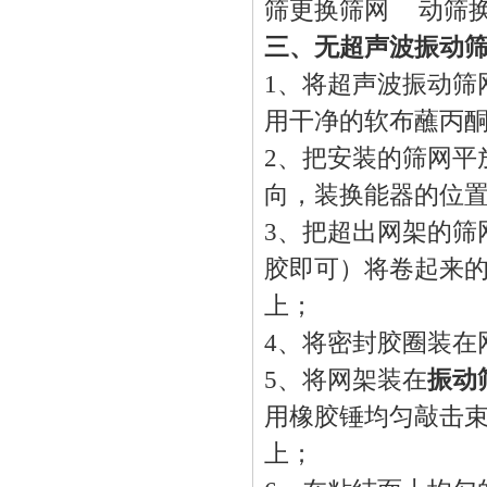
三、无超声波振动
1、将超声波振动筛
用干净的软布蘸丙
2、把安装的筛网平
向，装换能器的位
3、把超出网架的筛
胶即可）将卷起来
上；
4、将密封胶圈装在
5、将网架装在
振动
用橡胶锤均匀敲击
上；