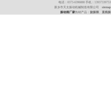
电话：0373-6396888 手机：139373397
新乡市天太振动机械制造有限公司
sitemap
振动筛厂家
热销产品：
旋振筛
、
直线振