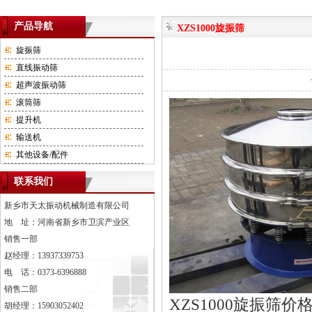
产品导航
XZS1000旋振筛
旋振筛
直线振动筛
超声波振动筛
滚筒筛
提升机
输送机
其他设备/配件
联系我们
新乡市天太振动机械制造有限公司
地 址：河南省新乡市卫滨产业区
销售一部
赵经理：13937339753
电 话：0373-6396888
销售二部
XZS1000旋振筛
胡经理：15903052402