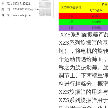
电 话：0373-7115222
价格
XZS1000旋振筛
邮 箱：1274004197@qq.com
Q235碳钢
网 址：
www.zdscj.com
1层
4700元
2层
5700元
3层
6700元
XZS系列旋振筛
XZS系列旋振筛的
锤），将电机的旋
个运动传递给筛面
称之为旋振动筛。
调节上、下两端重锤
料进行精筛分、概
XZS旋振筛的用途
XZS系列旋振筛用