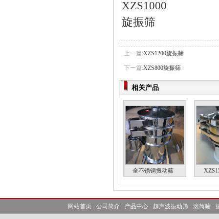
上一篇:
XZS1200旋振筛
下一篇:
XZS800旋振筛
相关产品
全不锈钢振动筛
XZS
网站首页
-
公司简介
-
产品中心
-
超声波振动筛
-
滚筒筛
-